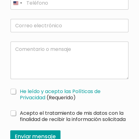
e
l
é
E
f
m
o
a
n
i
o
C
l
*
o
a
m
d
e
d
n
r
t
e
a
s
r
s
A
He leído y acepto las Políticas de
i
*
c
o
Privacidad
(Requerido)
e
o
p
m
C
Acepto el tratamiento de mis datos con la
t
e
a
finalidad de recibir la información solicitada
a
n
s
c
s
i
i
a
l
Enviar mensaje
ó
j